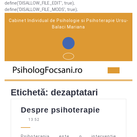
define('DISALLOW_FILE_EDIT', true);
define('DISALLOW_FILE_MODS', true);
Skip
Cabinet Individual de Psihologie si Psihoterapie Ursu-
to
Balaci Mariana
content
Facebook
Ope
But
Etichetă:
dezaptatari
Despre
Despre psihoterapie
psihotera
13:52
Psihoterapia este o interventie