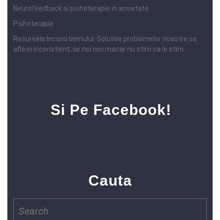
Neurofeedback si psihoterapie in anxietate
Psihoterapie
Resursele Inconstientului. Solutiile problemelor noastre se
afla in inconstient, iar noi nici macar nu stim ca le stim
Si Pe Facebook!
Cauta
Search
for: