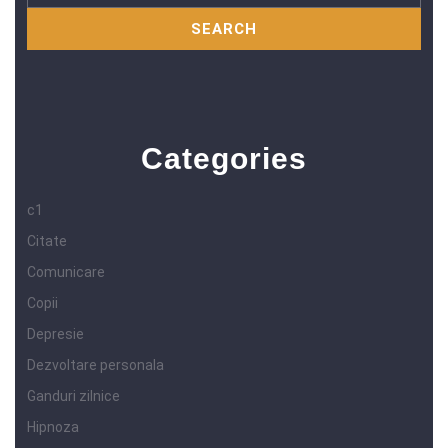
Categories
c1
Citate
Comunicare
Copii
Depresie
Dezvoltare personala
Ganduri zilnice
Hipnoza